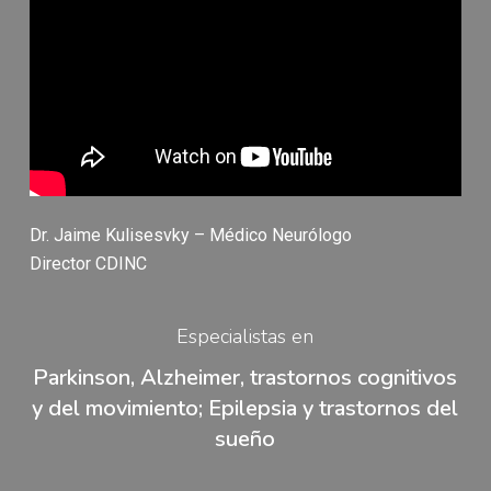
Dr. Jaime Kulisesvky – Médico Neurólogo
Director CDINC
Especialistas en
Parkinson, Alzheimer, trastornos cognitivos
y del movimiento; Epilepsia y trastornos del
sueño