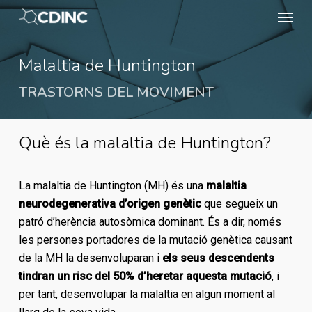
Skip
Menu
to
main
Malaltia de Huntington
content
TRASTORNS DEL MOVIMENT
Què és la malaltia de Huntington?
La malaltia de Huntington (MH) és una
malaltia
neurodegenerativa d’origen genètic
que segueix un
patró d’herència autosòmica dominant. És a dir, només
les persones portadores de la mutació genètica causant
de la MH la desenvoluparan i
els seus descendents
tindran un risc del 50% d’heretar aquesta mutació
, i
per tant, desenvolupar la malaltia en algun moment al