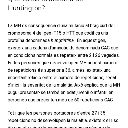
Huntington?
La MH és conseqüència d’una mutació al braç curt del
cromosoma 4 del gen IT15 o HTT que codifica una
proteïna denominada
hungtintina
. En aquest gen,
existeix una cadena d’aminoàcids denominada CAG que
en condicions normals es repeteix entre 2 i 26 vegades.
En les persones que desenvolupen MH aquest número
de repeticions és superior a 36, a més, existeix una
important relació entre el número de repeticions, l’edat
d’inici i la severitat de la malaltia. Això explica que la MH
pugui presentar-se també en edat juvenil o infantil en
persones que presenten més de 60 repeticions CAG.
Tot i que les persones portadores d’entre 27 i 35
repeticions no desenvolupen la malaltia, existeix el risc
de que els seus descendents heretin un número de