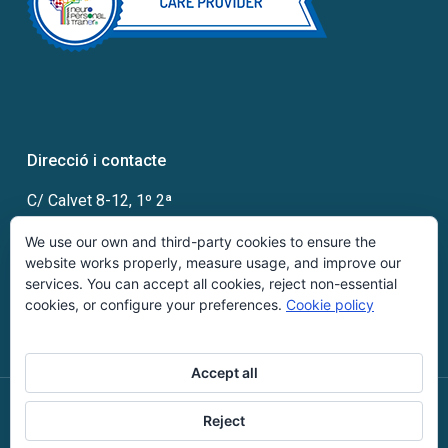
Direcció i contacte
C/ Calvet 8-12, 1º 2ª
08021 Barcelona
We use our own and third-party cookies to ensure the
Telf:
93 858 61 07
website works properly, measure usage, and improve our
info@cdincbarcelona.com
services. You can accept all cookies, reject non-essential
cookies, or configure your preferences.
Cookie policy
Accept all
© 2026 CDINC. NEUROLOGÍA INSTITUTO UNIVERSITARIO, S.L.
Aviso
Reject
legal