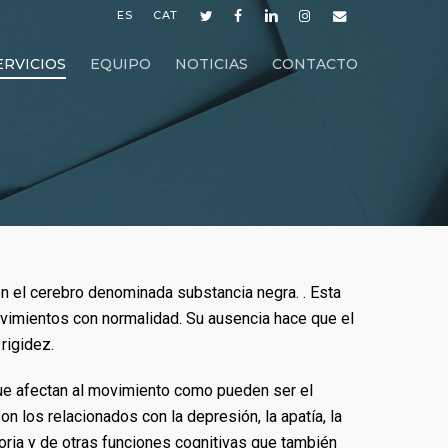
ES
CAT
twitter
facebook
linkedin
instagram
email
ERVICIOS
EQUIPO
NOTICIAS
CONTACTO
en el cerebro denominada substancia negra. . Esta
ovimientos con normalidad. Su ausencia hace que el
rigidez.
ue afectan al movimiento como pueden ser el
n los relacionados con la depresión, la apatía, la
oria y de otras funciones cognitivas que también