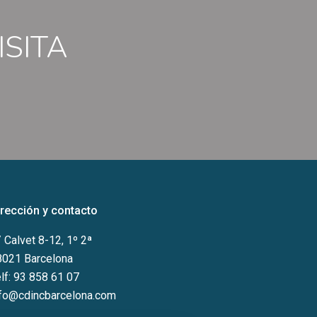
ISITA
irección y contacto
 Calvet 8-12, 1º 2ª
8021 Barcelona
lf:
93 858 61 07
nfo@cdincbarcelona.com