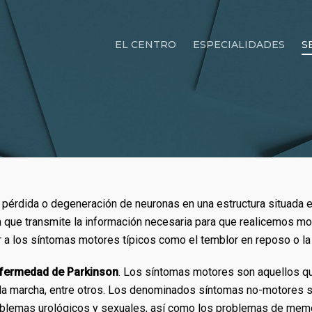
EL CENTRO
ESPECIALIDADES
S
a pérdida o degeneración de neuronas en una estructura situada 
ia que transmite la información necesaria para que realicemos m
r a los síntomas motores típicos como el temblor en reposo o la 
nfermedad de Parkinson
. Los síntomas motores son aquellos q
de la marcha, entre otros. Los denominados síntomas no-motores so
problemas urológicos y sexuales, así como los problemas de mem