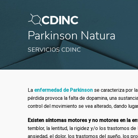
Skip
to
main
content
Parkinson Natura
SERVICIOS CDINC
La
enfermedad de Parkinson
se caracteriza por l
pérdida provoca la falta de dopamina, una sustanc
control del movimiento se vea alterado, dando luga
Existen síntomas motores y no motores en la e
temblor, la lentitud, la rigidez y/o los trastornos 
ansiedad, el dolor, los trastornos del sueño, los 