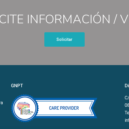
CITE INFORMACIÓN / V
Solicitar
GNPT
D
C/
va
0
Te
i