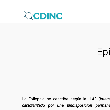
Skip
to
main
content
Ep
La Epilepsia se describe según la ILAE (
Inter
caracterizado por una predisposición permane