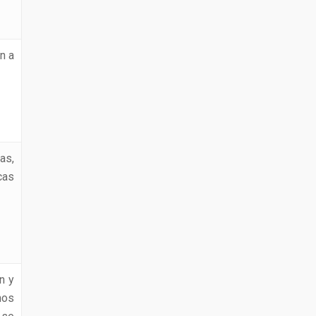
n a
as,
cas
n y
nos