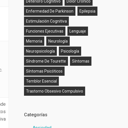
Deterioro Cognitivo
Dolor Crónico
Enfermedad De Parkinson
Epilepsia
Estimulación Cognitiva
Funciones Ejecutivas
Lenguaje
Memoria
Neurología
Neuropsicología
Psicología
Síndrome De Tourette
Síntomas
c.
Síntomas Psicóticos
Temblor Esencial
Trastorno Obsesivo Compulsivo
nde
tos
Categorías
iva
Ansiedad