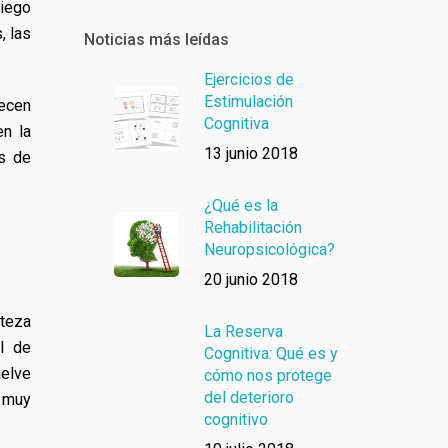
riego
, las
Noticias más leídas
Ejercicios de
Estimulación
ecen
Cognitiva
en la
13 junio 2018
es de
¿Qué es la
Rehabilitación
Neuropsicológica?
20 junio 2018
rteza
La Reserva
el de
Cognitiva: Qué es y
uelve
cómo nos protege
del deterioro
d muy
cognitivo