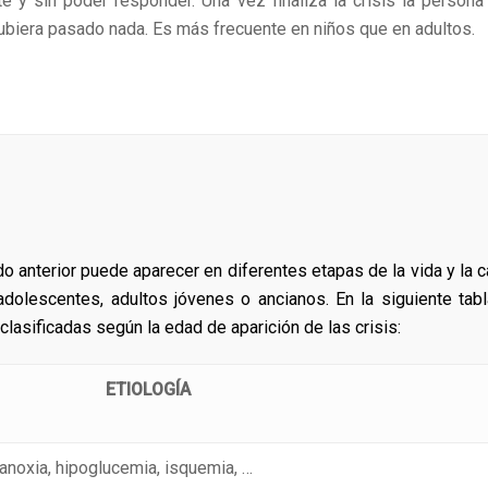
e y sin poder responder. Una vez finaliza la crisis la persona
ubiera pasado nada. Es más frecuente en niños que en adultos.
 anterior puede aparecer en diferentes etapas de la vida y la 
dolescentes, adultos jóvenes o ancianos. En la siguiente tab
lasificadas según la edad de aparición de las crisis:
ETIOLOGÍA
noxia, hipoglucemia, isquemia, …