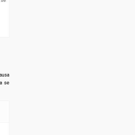
 se
causa
la se