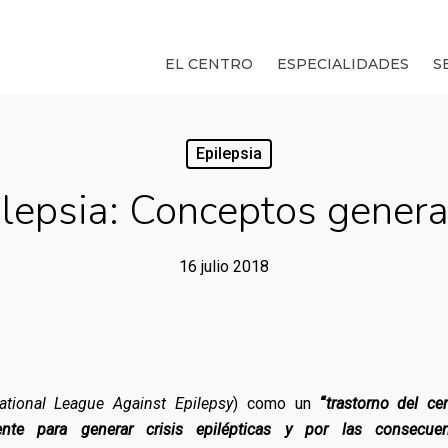
EL CENTRO
ESPECIALIDADES
S
Epilepsia
ilepsia: Conceptos genera
16 julio 2018
national League Against Epilepsy
) como un
“
trastorno del ce
nte para generar crisis epilépticas y por las consecuen