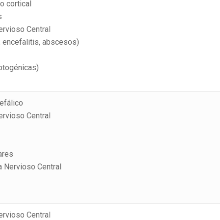
o cortical
s
rvioso Central
, encefalitis, abscesos)
ptogénicas)
efálico
rvioso Central
ares
a Nervioso Central
rvioso Central