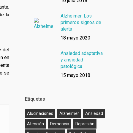
10 julio 2018
ante,
de la
Alzheimer: Los
primeros signos de
alerta
18 mayo 2020
e del
Ansiedad adaptativa
en en
y ansiedad
menta
patológica
e se
15 mayo 2018
Etiquetas
Alucinaciones
Alzheimer
Ansiedad
Atención
Demencia
Depresión