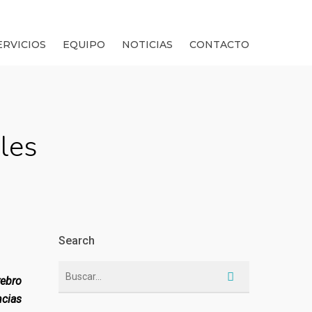
ES
CAT
twitter
facebook
linkedin
instagram
email
ERVICIOS
EQUIPO
NOTICIAS
CONTACTO
les
Search
rebro
cias